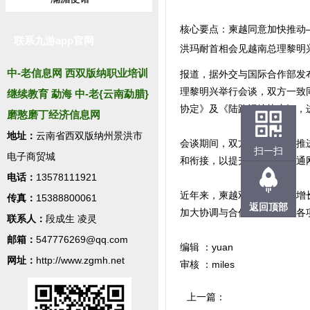
核心要点：柬越同意加快推动
联系九游app官网
洪玛耐首相会见越南总理黎明
中-老信息网 西双版纳职业培训
报道，据外交与国际合作部发
理黎明兴举行会谈，双方一致
继续教育 勐海 中-老{云南勐腊}
协定》及《陆路运输协定》，
磨憨磨丁经济信息网
地址：
云南省西双版纳州景洪市
会谈期间，双方还同意加快推
扫一扫
电子商贸城
和衔接，以提升两国跨境交通
电话：
13578111921
近年来，柬越双边贸易持续增
传真：
15388800061
返回顶部
加大协调与合作力度，推动各
联系人：
段成生 凌灵
邮箱：
547776269@qq.com
编辑 ：yuan
网址：
http://www.zgmh.net
审核 ：miles
上一篇：