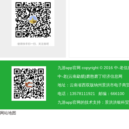
九游app官网 copyright © 2016
中-老{云南勐腊}磨憨磨丁经济信息网
地址：云南省西双版纳州景洪市电子
电话：13578111921 邮编：666100
九游app官网的技术支持：景洪
洪银
科
网站地图