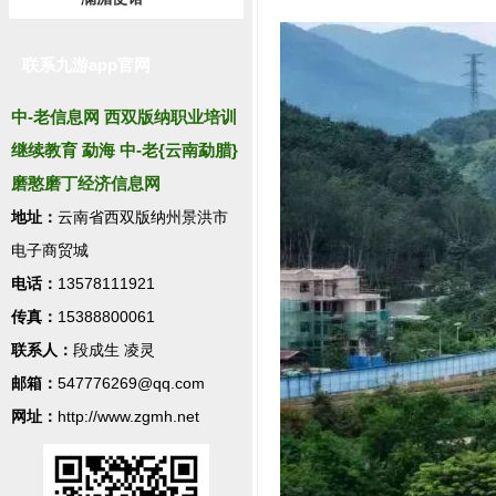
联系九游app官网
中-老信息网 西双版纳职业培训
继续教育 勐海 中-老{云南勐腊}
磨憨磨丁经济信息网
地址：
云南省西双版纳州景洪市
电子商贸城
电话：
13578111921
传真：
15388800061
联系人：
段成生 凌灵
邮箱：
547776269@qq.com
网址：
http://www.zgmh.net