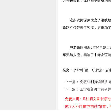
方特色美食，让旅程本身成为
这条铁路深刻改变了沿线地区
铁路不仅带来了客流，更推动了“
中老铁路用近5年的卓越运营，
车流与人流，奏响了中老友谊
撰文：
李承韩 谢一可
来源：云
上一篇：
免签红利持续释放 
下一篇：
王宁在普洱市调研并
免责声明：凡注明文章来源的
或个人不想在“本网站”发布，可与