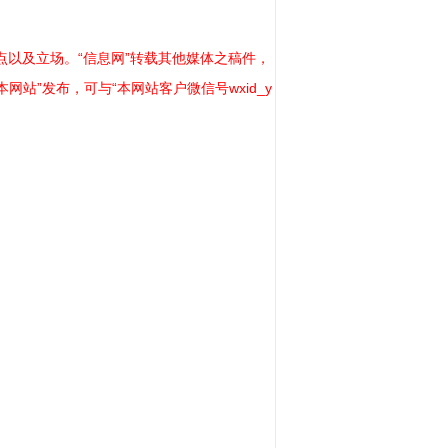
以及立场。“信息网”转载其他媒体之稿件，
站”发布，可与“本网站客户微信号wxid_y