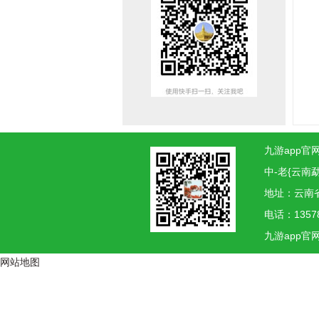
九游app官网
中-老{云南
地址：云南
电话：1357
九游app官
网站地图