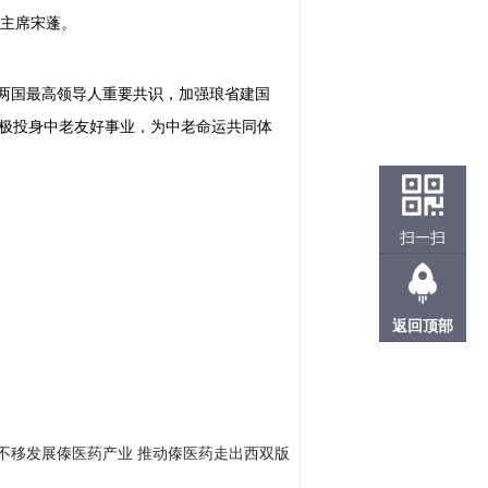
线主席宋蓬。
党两国最高领导人重要共识，加强琅省建国
极投身中老友好事业，为中老命运共同体
扫一扫
返回顶部
不移发展傣医药产业 推动傣医药走出西双版