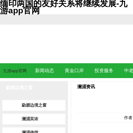
缅印两国的友好关系将继续发展-九
游app官网
新闻动态
黄金口岸
投资服务
中
九游app官网
澜湄资讯
勐腊边境之窗
勐腊边境之窗
作者
澜湄宾浓
澜湄使馆