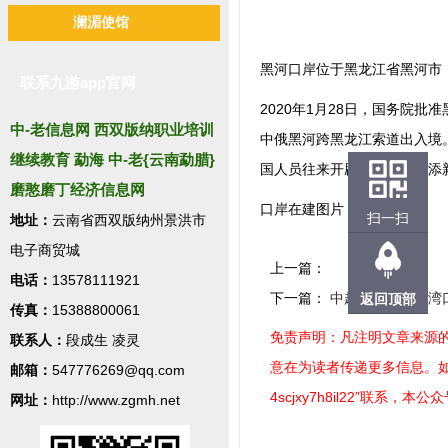
澜湄使馆
黑河口岸位于黑龙江省黑河市
联系九游app官网
2020年1月28日，国务院
中-老信息网 西双版纳职业培训
中俄黑河跨黑龙江索道出入境
继续教育 勐海 中-老{云南勐腊}
国人员往来开辟新通道、增添
磨憨磨丁经济信息网
口岸在建图片
扫一扫
地址：
云南省西双版纳州景洪市
电子商贸城
上一篇：
电话：
13578111921
下一篇：
中越举行北部湾湾
返回顶部
传真：
15388800061
免责声明：凡注明文章来源的
联系人：
段成生 凌灵
意在为读者传递更多信息。如稿
邮箱：
547776269@qq.com
4scjxy7h8il22”联系，
网址：
http://www.zgmh.net