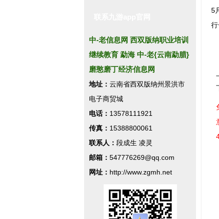
5
联系九游app官网
行
中-老信息网 西双版纳职业培训
继续教育 勐海 中-老{云南勐腊}
磨憨磨丁经济信息网
地址：
云南省西双版纳州景洪市
电子商贸城
电话：
13578111921
传真：
15388800061
联系人：
段成生 凌灵
邮箱：
547776269@qq.com
网址：
http://www.zgmh.net