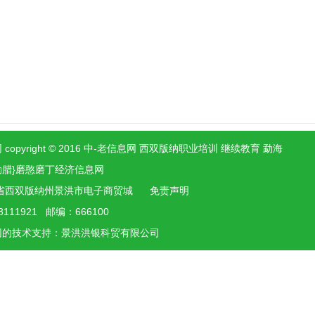
 copyright © 2016 中-老信息网 西双版纳职业培训 继续教育 勐海
勐腊}磨憨磨丁经济信息网
省西双版纳州景洪市电子商贸城
免责声明
8111921 邮编：666100
网的技术支持：景洪
洪银
科贸有限公司