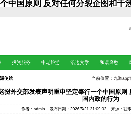
个中国原则 反对任何分裂企图和干涉
岸
投资服务
中老旅游
沿边文学
和谐磨憨
湄使馆
当前位置：
九游app
老挝外交部发表声明重申坚定奉行一个中国原则 
国内政的行为
作者：admin 发布日期：2026/5/21 21:09:02 来源