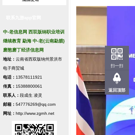
联系九游app官网
中-老信息网 西双版纳职业培训
继续教育 勐海 中-老{云南勐腊}
磨憨磨丁经济信息网
地址：
云南省西双版纳州景洪市
扫一扫
电子商贸城
电话：
13578111921
传真：
15388800061
返回顶部
联系人：
段成生 凌灵
邮箱：
547776269@qq.com
网址：
http://www.zgmh.net