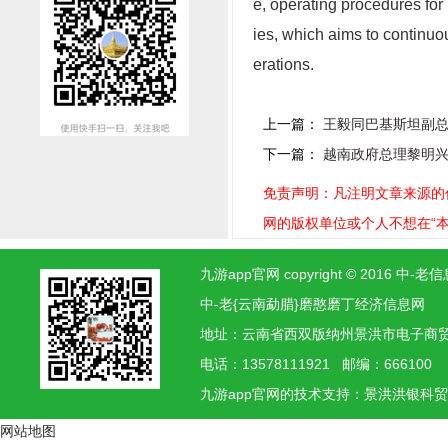
e, operating procedures for 
ies, which aims to continuou
erations.
上一篇：
王毅同巴基斯坦副
下一篇：
越南政府总理黎明兴
免责声明：凡注明文章来源的
网的版权单位或个人不想在“本网站
九游app官网 copyright © 2016
中-老{云南勐腊}磨憨磨丁经济信息网
地址：云南省西双版纳州景洪市电子
电话：13578111921 邮编：666100
九游app官网的技术支持：景洪
洪银
科
网站地图