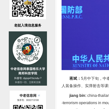
老挝入境信息服务
蒋斌：
5月中下旬，中
人装备操作、实弹射击等课
jiang bin:
china-thailan
-terrorism operations in mo