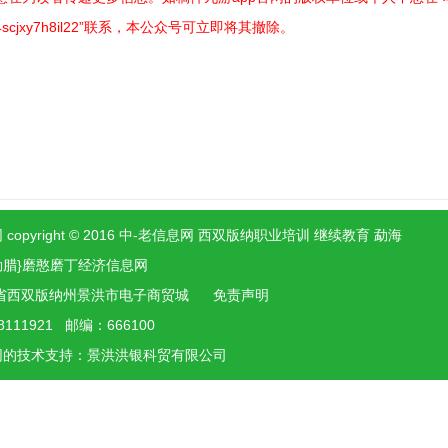
4scjxy7h8il22”联系，本公众号可立即将其撤除。
 copyright © 2016 中-老信息网 西双版纳职业培训 继续教育 勐海
勐腊}磨憨磨丁经济信息网
省西双版纳州景洪市电子商贸城
免责声明
8111921 邮编：666100
网的技术支持：景洪
洪银
科贸有限公司