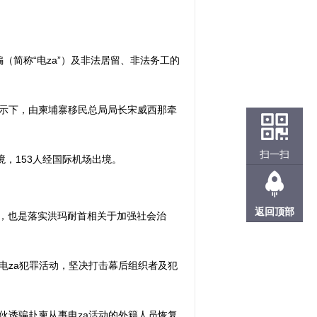
骗（简称“电za”）及非法居留、非法务工的
示下，由柬埔寨移民总局局长宋威西那牵
扫一扫
，153人经国际机场出境。
返回顶部
措，也是落实洪玛耐首相关于加强社会治
电za犯罪活动，坚决打击幕后组织者及犯
伙诱骗赴柬从事电za活动的外籍人员恢复