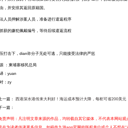
由，并安排其返回原籍国。
法人员押解涉案人员，准备进行遣返程序
抓获的嫌犯佩戴编号，等待后续遣返流程
压打击下，dian诈分子无处可逃，只能接受法律的严惩
源 ：柬埔寨移民总局
译：yuan
对：zy
上一篇：
西港深水港传来大利好！海运成本预计大降，每柜可省200美元
下一篇：
免责声明：凡注明文章来源的作品，均转载自其它媒体，不代表本网站观点
意在为读者传递更多信息。如稿件九游app官网的版权单位或个人不想在“本网