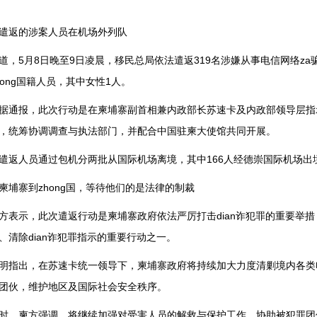
遣返的涉案人员在机场外列队
道，5月8日晚至9日凌晨，移民总局依法遣返319名涉嫌从事电信网络za
hong国籍人员，其中女性1人。
据通报，此次行动是在柬埔寨副首相兼内政部长苏速卡及内政部领导层指
，统筹协调调查与执法部门，并配合中国驻柬大使馆共同开展。
遣返人员通过包机分两批从国际机场离境，其中166人经德崇国际机场出境
柬埔寨到zhong国，等待他们的是法律的制裁
方表示，此次遣返行动是柬埔寨政府依法严厉打击dian诈犯罪的重要举
、清除dian诈犯罪指示的重要行动之一。
明指出，在苏速卡统一领导下，柬埔寨政府将持续加大力度清剿境内各类
团伙，维护地区及国际社会安全秩序。
时，柬方强调，将继续加强对受害人员的解救与保护工作，协助被犯罪团