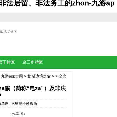
非法居留、非法务工的zhon-九游ap
| |
磨丁特区
金三角特区
：
九游app官网
>
勐腊边境之窗
> > 全文
a骗（简称“电za”）及非法
n
源：柬单网--柬埔寨移民总局
分享到：