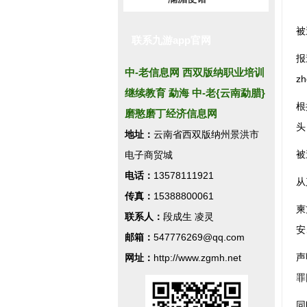
被
联系九游app官网
报
中-老信息网 西双版纳职业培训
z
继续教育 勐海 中-老{云南勐腊}
根
磨憨磨丁经济信息网
头
地址：
云南省西双版纳州景洪市
被
电子商贸城
电话：
13578111921
从
传真：
15388800061
柬
联系人：
段成生 凌灵
安
邮箱：
547776269@qq.com
声
网址：
http://www.zgmh.net
罪
同