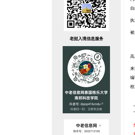
自
执
被
老挝入境信息服务
高
来
编
校