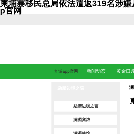
柬埔寨移民总局依法遣返319名涉嫌从
p官网
新闻动态
黄金口
九游app官网
澜
勐腊边境之窗
勐腊边境之窗
澜湄宾浓
澜湄使馆