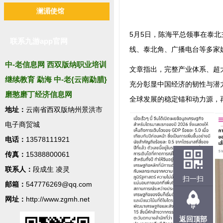
澜湄使馆
5月5日，陈海平总领事在泰北
联系九游app官网
线、泰北角、广播电台等多家
中-老信息网 西双版纳职业培训
文章指出，完整产业体系、超
继续教育 勐海 中-老{云南勐腊}
充分彰显中国经济的韧性与潜
磨憨磨丁经济信息网
全球发展的稳定锚和动力源，
地址：
云南省西双版纳州景洪市
电子商贸城
电话：
13578111921
传真：
15388800061
联系人：
段成生 凌灵
扫一扫
邮箱：
547776269@qq.com
网址：
http://www.zgmh.net
返回顶部