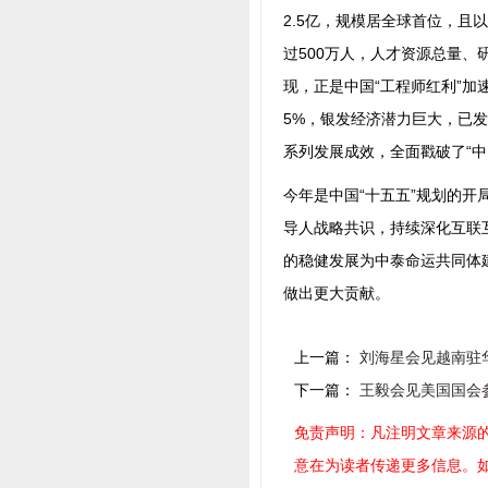
2.5亿，规模居全球首位，
过500万人，人才资源总量、
现，正是中国“工程师红利”加
5%，银发经济潜力巨大，已
系列发展成效，全面戳破了“
今年是中国“十五五”规划的
导人战略共识，持续深化互联
的稳健发展为中泰命运共同体
做出更大贡献。
上一篇：
刘海星会见越南驻
下一篇：
王毅会见美国国会
免责声明：凡注明文章来源的
意在为读者传递更多信息。如稿