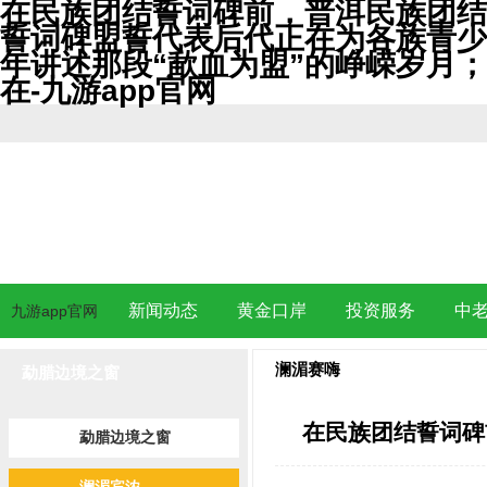
在民族团结誓词碑前，普洱民族团结
誓词碑盟誓代表后代正在为各族青少
年讲述那段“歃血为盟”的峥嵘岁月；
在-九游app官网
新闻动态
黄金口岸
投资服务
中
九游app官网
澜湄赛嗨
勐腊边境之窗
在民族团结誓词碑
勐腊边境之窗