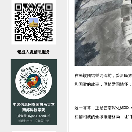
老挝入境信息服务
在民族团结誓词碑前，普洱民族
和国歌的故事，厚植爱国情怀
这一幕幕，正是云南深化铸牢
相辅相成的全域推进格局，让“