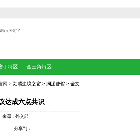
| |
磨丁特区
金三角特区
官网
>
勐腊边境之窗
>
澜湄使馆
> 全文
会议达成六点共识
:52 来源：外交部
分享到：