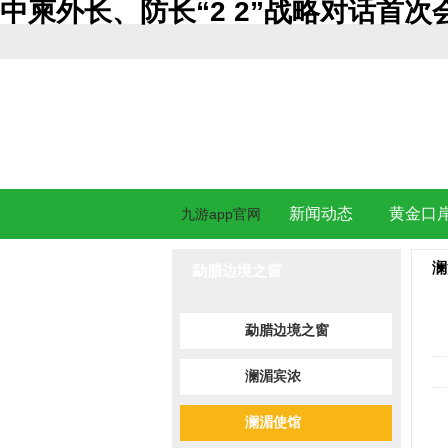
中柬外长、防长“2 2”战略对话首次
新闻动态
黄金口
九游app官网
澜
勐腊边境之窗
勐腊边境之窗
澜湄宾浓
澜湄使馆