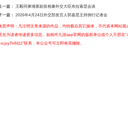
上一篇：
王毅同柬埔寨副首相兼外交大臣布拉索昆会谈
下一篇：
2026年4月24日外交部发言人郭嘉昆主持例行记者会
免责声明：凡注明文章来源的作品，均转载自其它媒体，不代表本网站观点
意在为读者传递更多信息。如稿件九游app官网的版权单位或个人不想在“本网
4scjxy7h8il22”联系，本公众号可立即将其撤除。