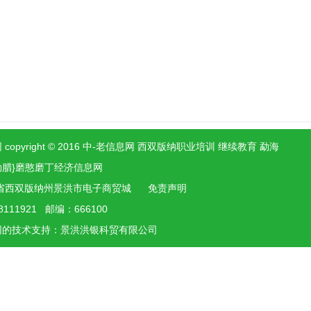
 copyright © 2016 中-老信息网 西双版纳职业培训 继续教育 勐海
勐腊}磨憨磨丁经济信息网
省西双版纳州景洪市电子商贸城
免责声明
8111921 邮编：666100
网的技术支持：景洪
洪银
科贸有限公司