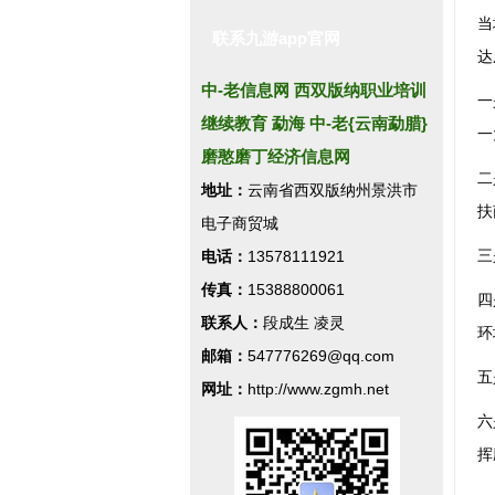
当
联系九游app官网
达
中-老信息网 西双版纳职业培训
一
继续教育 勐海 中-老{云南勐腊}
一
磨憨磨丁经济信息网
二
地址：
云南省西双版纳州景洪市
扶
电子商贸城
三
电话：
13578111921
传真：
15388800061
四
联系人：
段成生 凌灵
环
邮箱：
547776269@qq.com
五
网址：
http://www.zgmh.net
六
挥