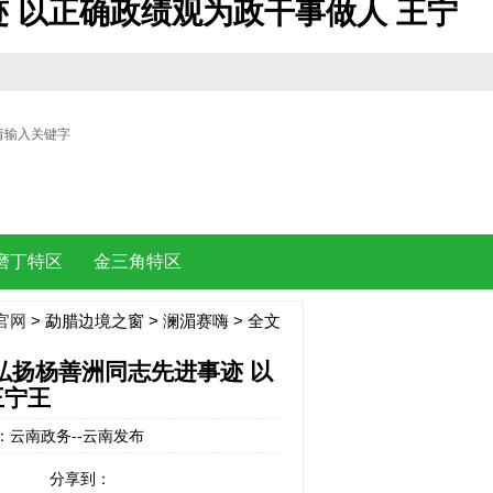
 以正确政绩观为政干事做人 王宁
| |
磨丁特区
金三角特区
官网
>
勐腊边境之窗
>
澜湄赛嗨
> 全文
弘扬杨善洲同志先进事迹 以
王宁王
来源：云南政务--云南发布
分享到：