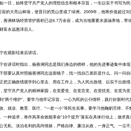
如一日，始终坚守共产党人的理想信念和根本宗旨，一生以实干书写为民答
万亩的大亮山林场，使昔日的荒山变成了绿洲。2009年，他将价值超过
，善洲林场经营管护面积已达6.7万余亩，成为当地重要水源涵养地，带
财富永远惠泽后人。
宁在观影结束后讲话。
宁在讲话时指出，杨善洲同志是我们身边的榜样，他的先进事迹集中体现
干部要认真对照杨善洲同志这面镜子，找一找自己差距是什么、问一问自
正把正确政绩观学到心里去、用在工作上，为人民出政绩、以实干出政绩
，坚守共产党人的精神家园，在党爱党、在党言党、在党忧党、在党为党
到“两个维护”。要学习他牢记宗旨、一心为民的公仆情怀，践行好新时
收、就业、教育、医疗、“一老一小”等民生实事。要学习他鞠躬尽瘁、不
、一种追求，将作风革命效能革命“10个提升”落实在具体行动上，做求真
公无私、淡泊名利的高尚情操，严格自律、廉洁从政，一身正气、一尘不