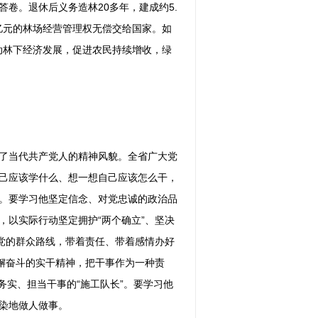
卷。退休后义务造林20多年，建成约5.
3亿元的林场经营管理权无偿交给国家。如
动林下经济发展，促进农民持续增收，绿
了当代共产党人的精神风貌。全省广大党
己应该学什么、想一想自己应该怎么干，
。要学习他坚定信念、对党忠诚的政治品
，以实际行动坚定拥护“两个确立”、坚决
代党的群众路线，带着责任、带着感情办好
懈奋斗的实干精神，把干事作为一种责
务实、担当干事的“施工队长”。要学习他
染地做人做事。