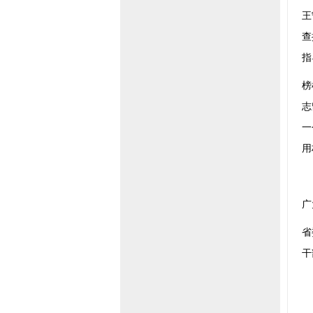
王
查
指
榜
志
一
用
广
省
干