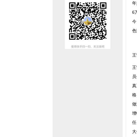
年
6
今
色
王
王
员
真
格
做
增
任
大