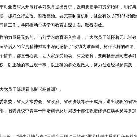
宁对全省深入开展好学习教育提出要求，强调要把学习贯穿始终，用好典
摆，抓好立行立改、整改整治。要完善制度机制，健全有效防范和纠治政
导组工作，共同推动全省学习教育走深走实、取得实效。
样的力量是无穷的。当前学习教育深入推进，广大党员干部怀着无比崇敬
留给后人的宝贵精神财富中深刻感悟了“政绩为谁而树、树什么样的政绩
个情节，都直击心灵，让大家深受触动、深受教育，要向杨善洲同志学习
权，以正确的事业观干事，以正确的群众观做人，努力创造经得起实践、
大党员干部观看电影《杨善洲》。
委常委，省人大常委会、省政府、省政协领导班子成员，退出现职的省级
部，省委党校中青年干部培训班及厅局级干部任职进修班在读学员等参加
上一篇：
“慢生活快节奏”“三耦合三联动三转变”澜湄科创体系项目任务扎