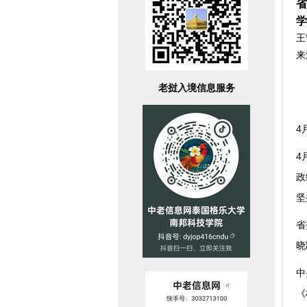
省
学
王
老挝入境信息服务
4
4
政
坚
省
晓
中
《