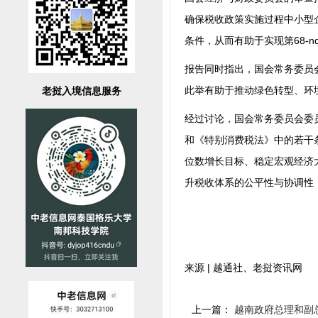
确保税收政策实施过程中小型
条件，从而有助于实现第68-n
报告同时指出，国会常务委员
此举有助于推动绿色转型、环
老挝入境信息服务
经过讨论，国会常务委员会委
和《特别消费税法》中的若干
位数增长目标、稳定宏观经济
升税收体系的公平性与协调性
来源 | 越通社、老挝资讯网
上一篇：
越南政府总理和副