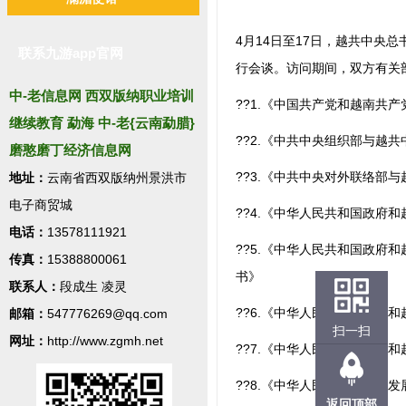
4月14日至17日，越共中
联系九游app官网
行会谈。访问期间，双方有关
中-老信息网 西双版纳职业培训
??1.《中国共产党和越南共产党
继续教育 勐海 中-老{云南勐腊}
??2.《中共中央组织部与越共
磨憨磨丁经济信息网
??3.《中共中央对外联络部
地址：
云南省西双版纳州景洪市
电子商贸城
??4.《中华人民共和国政
电话：
13578111921
??5.《中华人民共和国政
传真：
15388800061
书》
联系人：
段成生 凌灵
??6.《中华人民共和国政府
邮箱：
547776269@qq.com
扫一扫
网址：
http://www.zgmh.net
??7.《中华人民共和国政府
??8.《中华人民共和国国
返回顶部