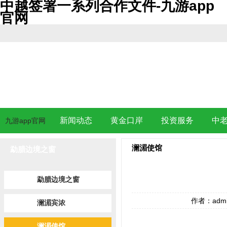
中越签署一系列合作文件-九游app
官网
新闻动态
黄金口岸
投资服务
中
九游app官网
澜湄使馆
勐腊边境之窗
勐腊边境之窗
作者：adm
澜湄宾浓
澜湄使馆