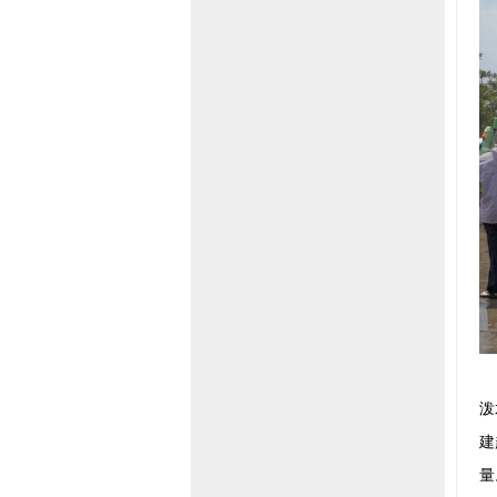
泼
建
量