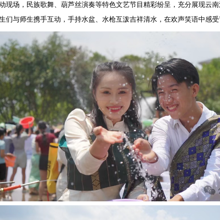
动现场，民族歌舞、葫芦丝演奏等特色文艺节目精彩纷呈，充分展现云南
生们与师生携手互动，手持水盆、水枪互泼吉祥清水，在欢声笑语中感受