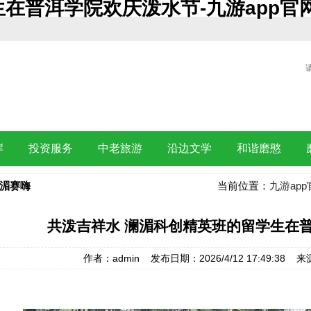
在普洱学院欢庆泼水节-九游app官
岸
投资服务
中老旅游
沿边文学
和谐磨憨
湄赛嗨
当前位置：
九游app
共泼吉祥水 澜湄科创精英班的留学生在
作者：admin 发布日期：2026/4/12 17:49:3