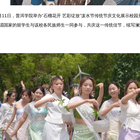
月11日，普洱学院举办“石榴花开 艺彩绽放”泼水节传统节庆文化展示校
湄国家的留学生与该校各民族师生一同参与，共庆这一传统佳节，续写澜