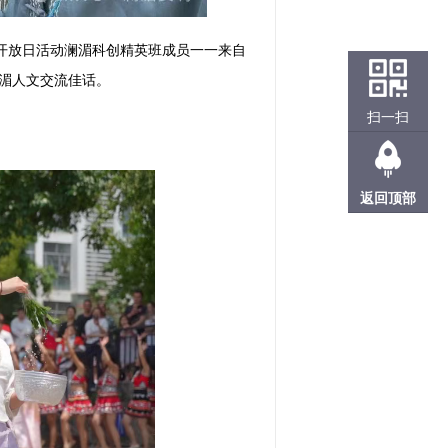
园开放日活动澜湄科创精英班成员一一来自
湄人文交流佳话。
扫一扫
返回顶部