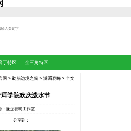
网
| |
磨丁特区
金三角特区
官网
>
勐腊边境之窗
>
澜湄赛嗨
> 全文
普洱学院欢庆泼水节
8 来源：澜湄赛嗨工作室
分享到：