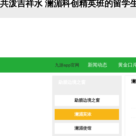
共泼吉祥水 澜湄科创精英班的留学生
新闻动态
黄金口
九游app官网
澜
勐腊边境之窗
勐腊边境之窗
澜湄宾浓
澜湄使馆