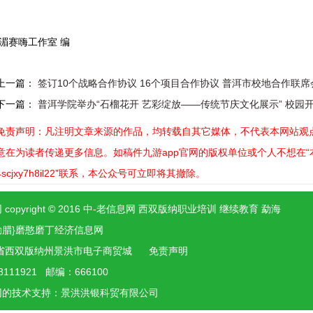
湄赛嗨工作室 编
上一篇：
签订10个战略合作协议 16个项目合作协议 普洱市校地合作联
下一篇：
普洱学院举办“石榴花开 艺彩绽放——传统节庆文化展示” 校园
免责声明：凡注明文章来源的作品，均转载自其它媒体，不代表本网站观点
意在为读者传递更多信息。如稿件九游app官网的版权单位或个人不想在“本网
4scjxy7h8il22”联系，本公众号可立即将其撤除。
 copyright © 2016 中-老信息网 西双版纳职业培训 继续教育 勐海
勐腊}磨憨磨丁经济信息网
省西双版纳州景洪市电子商贸城
免责声明
8111921 邮编：666100
网的技术支持：景洪
洪银
科贸有限公司