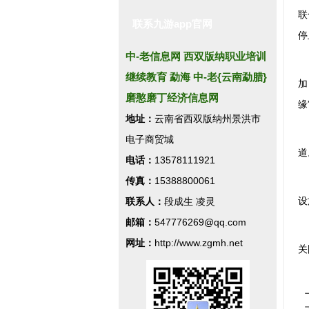
联
联系九游app官网
停
中-老信息网 西双版纳职业培训
古
继续教育 勐海 中-老{云南勐腊}
加
磨憨磨丁经济信息网
缘
地址：
云南省西双版纳州景洪市
古
电子商贸城
道
电话：
13578111921
古
传真：
15388800061
设
联系人：
段成生 凌灵
邮箱：
547776269@qq.com
古
网址：
http://www.zgmh.net
关