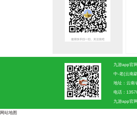
九游app官网
中-老{云南
地址：云南
电话：1357
九游app官
网站地图