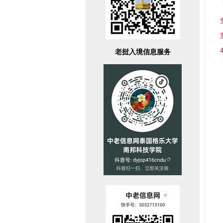
老挝入境信息服务