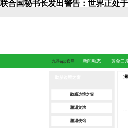
联合国秘书长发出警告：世界正处于“
新闻动态
黄金口
九游app官网
澜
勐腊边境之窗
勐腊边境之窗
澜湄宾浓
澜湄使馆