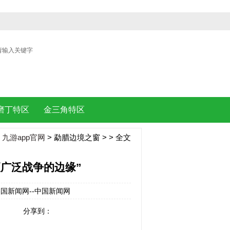
| |
磨丁特区
金三角特区
：
九游app官网
>
勐腊边境之窗
> > 全文
广泛战争的边缘”
源：美国新闻网--中国新闻网
分享到：