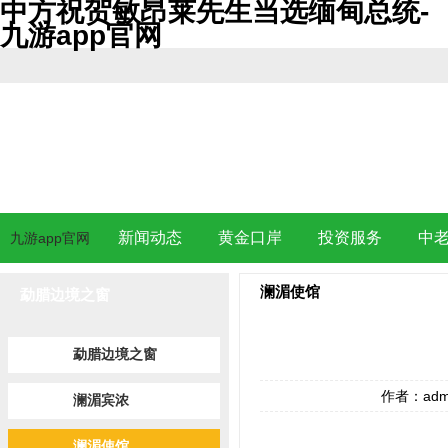
中方祝贺敏昂莱先生当选缅甸总统-
九游app官网
新闻动态
黄金口岸
投资服务
中
九游app官网
澜湄使馆
勐腊边境之窗
勐腊边境之窗
作者：adm
澜湄宾浓
澜湄使馆