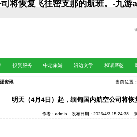
司将恢复飞往密支那的航班。-九游a
岸
投资服务
中老旅游
沿边文学
和谐磨憨
湄资讯
当前位置
明天（4月4日）起，缅甸国内航空公司将恢
作者：admin 发布日期：2026/4/3 15:24:3