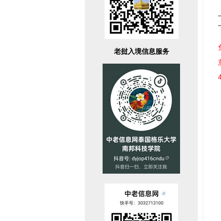
老挝入境信息服务