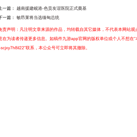
上一篇：
越南援建岘港-色贡友谊医院正式奠基
下一篇：
敏昂莱将当选缅甸总统
免责声明：凡注明文章来源的作品，均转载自其它媒体，不代表本网站观点
意在为读者传递更多信息。如稿件九游app官网的版权单位或个人不想在“本网
4scjxy7h8il22”联系，本公众号可立即将其撤除。