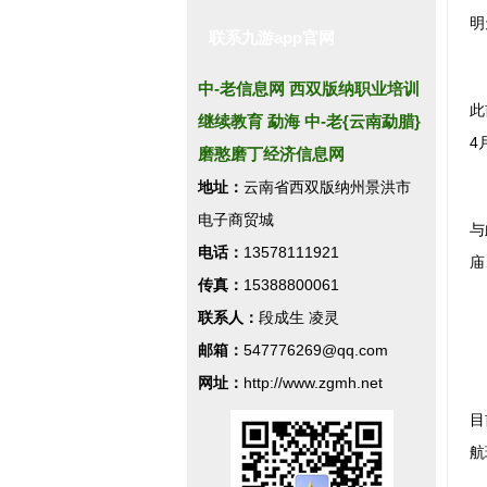
明
联系九游app官网
中-老信息网 西双版纳职业培训
此
继续教育 勐海 中-老{云南勐腊}
4
磨憨磨丁经济信息网
地址：
云南省西双版纳州景洪市
电子商贸城
与
电话：
13578111921
庙
传真：
15388800061
联系人：
段成生 凌灵
邮箱：
547776269@qq.com
网址：
http://www.zgmh.net
目
航