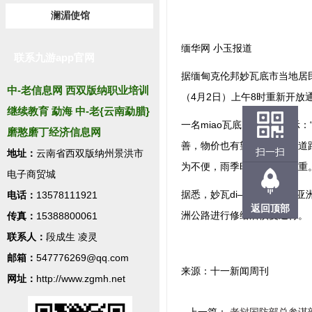
澜湄使馆
缅华网 小玉报道
联系九游app官网
据缅甸克伦邦妙瓦底市当地居民消息
中-老信息网 西双版纳职业培训
（4月2日）上午8时重新开放
继续教育 勐海 中-老{云南勐腊}
一名miao瓦底当地居民表示
磨憨磨丁经济信息网
善，物价也有望回落。此前道路
扫一扫
地址：
云南省西双版纳州景洪市
为不便，雨季时更是困难重重
电子商贸城
据悉，妙瓦di—高加力段的亚
电话：
13578111921
返回顶部
洲公路进行修缮后恢复通行。
传真：
15388800061
联系人：
段成生 凌灵
邮箱：
547776269@qq.com
来源：十一新闻周刊
网址：
http://www.zgmh.net