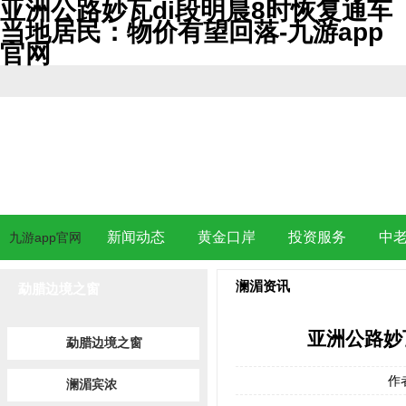
亚洲公路妙瓦di段明晨8时恢复通车
当地居民：物价有望回落-九游app
官网
新闻动态
黄金口岸
投资服务
中
九游app官网
澜湄资讯
勐腊边境之窗
亚洲公路妙
勐腊边境之窗
作
澜湄宾浓