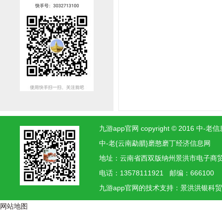
九游app官网 copyright © 2016
中-老{云南勐腊}磨憨磨丁经济信息网
地址：云南省西双版纳州景洪市电子
电话：13578111921 邮编：666100
九游app官网的技术支持：景洪
洪银
科
网站地图