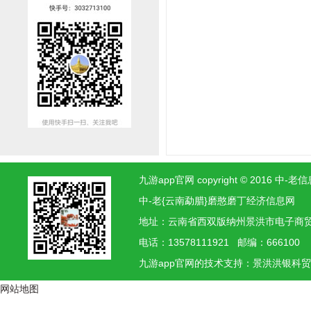
九游app官网 copyright © 2016
中-老{云南勐腊}磨憨磨丁经济信息网
地址：云南省西双版纳州景洪市电子
电话：13578111921 邮编：666100
九游app官网的技术支持：景洪
洪银
科
网站地图