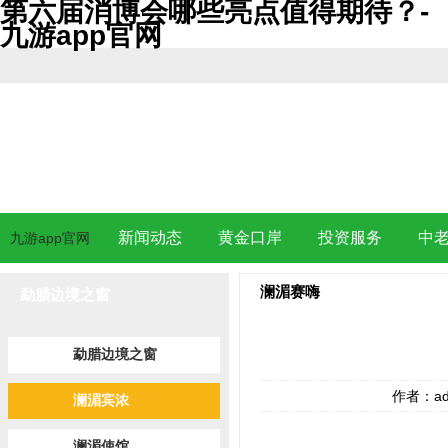
第六届消博会哪些亮点值得期待？-
九游app官网
新闻动态
黄金口岸
投资服务
中
九游app官网
澜湄赛嗨
勐腊边境之窗
勐腊边境之窗
作者：ad
澜湄宾浓
澜湄使馆