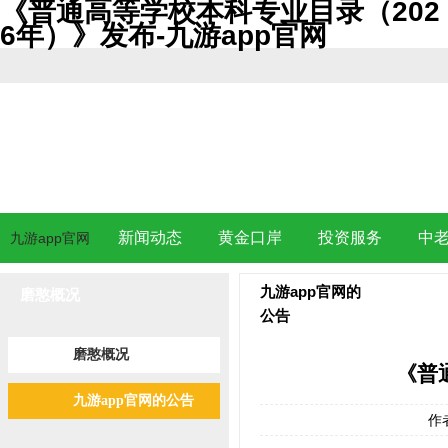
《普通高等学校本科专业目录（202
6年）》发布-九游app官网
新闻动态
黄金口岸
投资服务
中
九游app官网
九游app官网的
磨憨概况
公告
磨憨概况
《普
九游app官网的公告
作