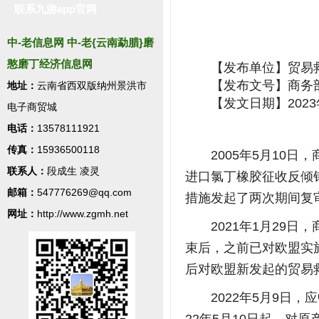
联系九游app官网
中-老信息网 中-老{云南勐腊}磨
憨磨丁经济信息网
【发布单位】贸易
【发布文号】商务部
地址：
云南省西双版纳州景洪市
【发文日期】2023
电子商贸城
电话：
13578111921
传真：
15936500118
2005年5月10
联系人：
段成生 凌灵
进口氯丁橡胶征收反倾
邮箱：
547776269@qq.com
措施发起了两次期间复
网址：
http://www.zgmh.net
2021年1月29日
束后，之前已对欧盟实
后对欧盟新发起的贸易
2022年5月9日