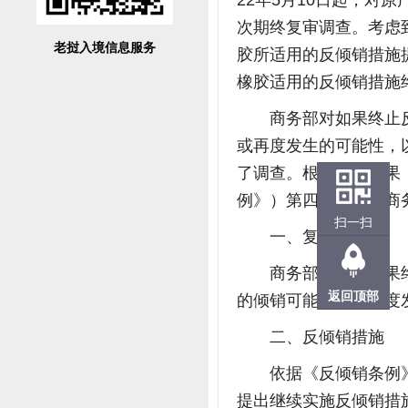
22年5月10日起，对
次期终复审调查。考虑
老挝入境信息服务
胶所适用的反倾销措施提
橡胶适用的反倾销措施
商务部对如果终止
或再度发生的可能性，
了调查。根据调查结果
例》）第四十八条，商
扫一扫
一、复审裁定
商务部裁定，如果
返回顶部
的倾销可能继续或再度
二、反倾销措施
依据《反倾销条例
提出继续实施反倾销措