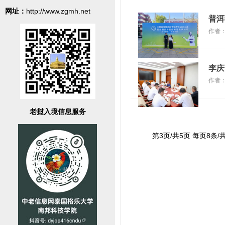
网址：
http://www.zgmh.net
普洱
作者：
李庆
作者：
老挝入境信息服务
第3页/共5页 每页8条/